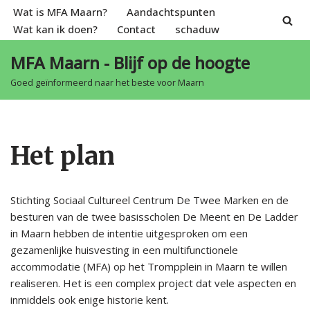
Wat is MFA Maarn?
Aandachtspunten
Wat kan ik doen?
Contact
schaduw
Spring
naar
MFA Maarn - Blijf op de hoogte
de
Goed geïnformeerd naar het beste voor Maarn
inhoud
Het plan
Stichting Sociaal Cultureel Centrum De Twee Marken en de
besturen van de twee basisscholen De Meent en De Ladder
in Maarn hebben de intentie uitgesproken om een
gezamenlijke huisvesting in een multifunctionele
accommodatie (MFA) op het Trompplein in Maarn te willen
realiseren. Het is een complex project dat vele aspecten en
inmiddels ook enige historie kent.