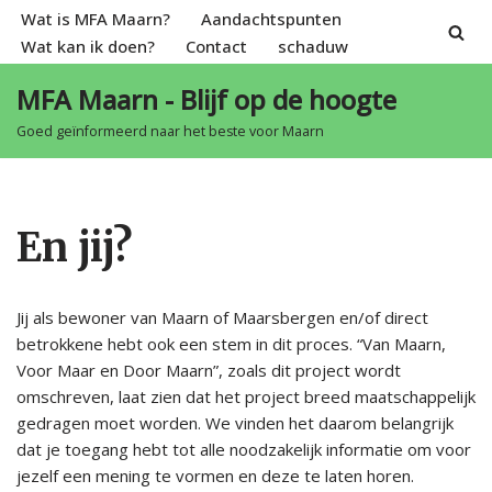
Wat is MFA Maarn?
Aandachtspunten
Wat kan ik doen?
Contact
schaduw
Spring
naar
MFA Maarn - Blijf op de hoogte
de
Goed geïnformeerd naar het beste voor Maarn
inhoud
En jij?
Jij als bewoner van Maarn of Maarsbergen en/of direct
betrokkene hebt ook een stem in dit proces. “Van Maarn,
Voor Maar en Door Maarn”, zoals dit project wordt
omschreven, laat zien dat het project breed maatschappelijk
gedragen moet worden. We vinden het daarom belangrijk
dat je toegang hebt tot alle noodzakelijk informatie om voor
jezelf een mening te vormen en deze te laten horen.