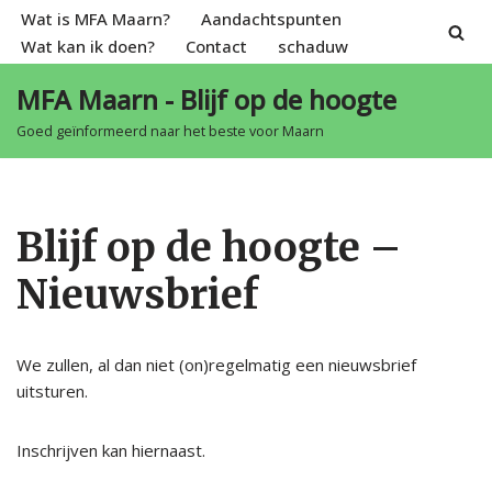
Wat is MFA Maarn?
Aandachtspunten
Wat kan ik doen?
Contact
schaduw
Spring
naar
MFA Maarn - Blijf op de hoogte
de
Goed geïnformeerd naar het beste voor Maarn
inhoud
Blijf op de hoogte –
Nieuwsbrief
We zullen, al dan niet (on)regelmatig een nieuwsbrief
uitsturen.
Inschrijven kan hiernaast.