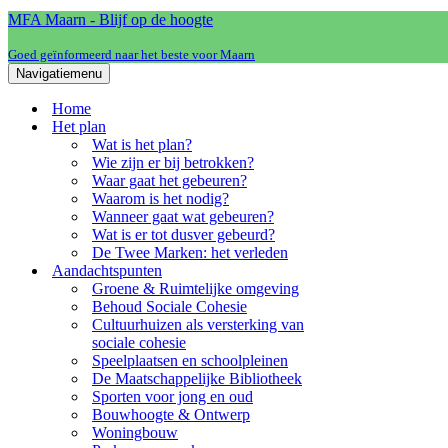
MFA Maarn - Blijf op de hoogte
Goed geïnformeerd naar het beste voor Maarn
Navigatiemenu
Home
Het plan
Wat is het plan?
Wie zijn er bij betrokken?
Waar gaat het gebeuren?
Waarom is het nodig?
Wanneer gaat wat gebeuren?
Wat is er tot dusver gebeurd?
De Twee Marken: het verleden
Aandachtspunten
Groene & Ruimtelijke omgeving
Behoud Sociale Cohesie
Cultuurhuizen als versterking van
sociale cohesie
Speelplaatsen en schoolpleinen
De Maatschappelijke Bibliotheek
Sporten voor jong en oud
Bouwhoogte & Ontwerp
Woningbouw