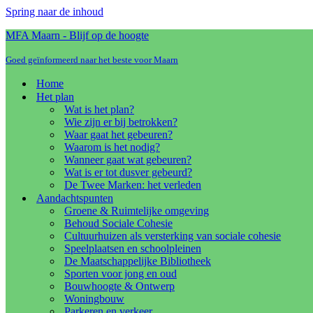
Spring naar de inhoud
MFA Maarn - Blijf op de hoogte
Goed geïnformeerd naar het beste voor Maarn
Home
Het plan
Wat is het plan?
Wie zijn er bij betrokken?
Waar gaat het gebeuren?
Waarom is het nodig?
Wanneer gaat wat gebeuren?
Wat is er tot dusver gebeurd?
De Twee Marken: het verleden
Aandachtspunten
Groene & Ruimtelijke omgeving
Behoud Sociale Cohesie
Cultuurhuizen als versterking van sociale cohesie
Speelplaatsen en schoolpleinen
De Maatschappelijke Bibliotheek
Sporten voor jong en oud
Bouwhoogte & Ontwerp
Woningbouw
Parkeren en verkeer