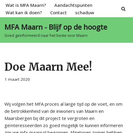
Wat is MFA Maarn?
Aandachtspunten
Wat kan ik doen?
Contact
schaduw
Spring
naar
MFA Maarn - Blijf op de hoogte
de
Goed geïnformeerd naar het beste voor Maarn
inhoud
Doe Maarn Mee!
1 maart 2020
Wij volgen het MFA proces al lange tijd op de voet, en om
de betrokkenheid van de inwoners van Maarn en
Maarsbergen bij dit project te vergroten en
geïnteresseerden zo goed mogelijk te kunnen informeren
zijn we mfa-maarn.nl begonnen. Afgelopen zomer hebben